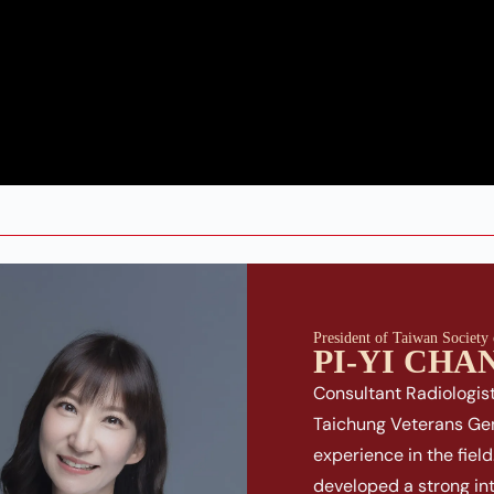
President of Taiwan Society
PI-YI CHA
Consultant Radiologist
Taichung Veterans Gene
experience in the field
developed a strong in