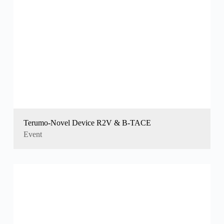
Terumo-Novel Device R2V & B-TACE
Event