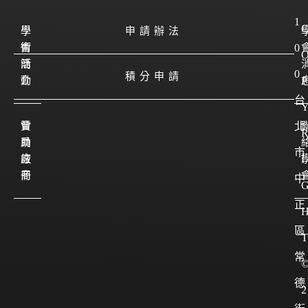
1
學
學
申請辦法
會
術
0
簡
活
0
積分申請
介
動
P
台
會
贊
北
員
助
市
註
廠
I
冊
商
中
正
區
T
常
德
2