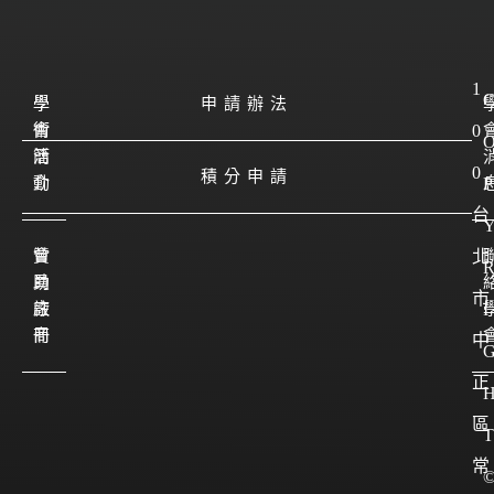
1
學
學
申請辦法
會
術
0
簡
活
0
積分申請
介
動
P
台
會
贊
北
員
助
市
註
廠
I
冊
商
中
正
區
T
常