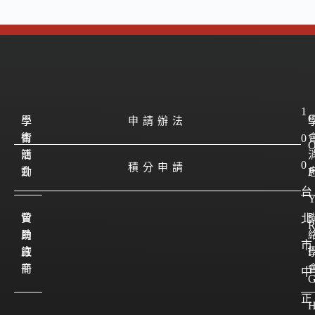
1
學
學
申請辦法
會
術
0
簡
活
0
積分申請
介
動
P
台
會
贊
北
員
助
市
註
廠
I
冊
商
中
正