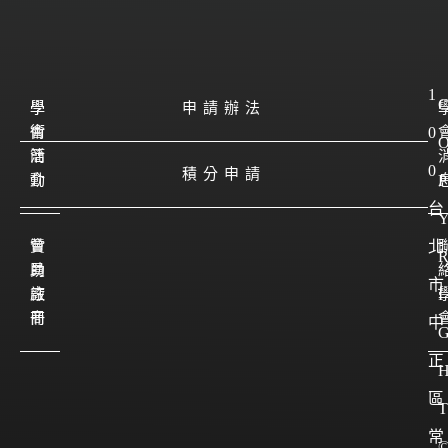
1
學
學
申請辦法
會
術
0
簡
活
0
積分申請
介
動
P
台
會
贊
北
員
助
市
註
廠
I
冊
商
中
正
區
T
常