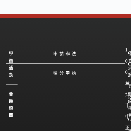
1
學
學
申請辦法
會
術
0
簡
活
0
積分申請
介
動
P
台
會
贊
北
員
助
市
註
廠
I
冊
商
中
正