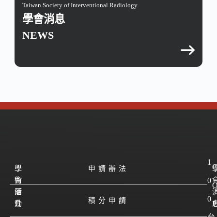
Taiwan Society of Interventional Radiology
學會消息
NEWS
1
學
學
申請辦法
會
術
0
簡
活
0
積分申請
介
動
P