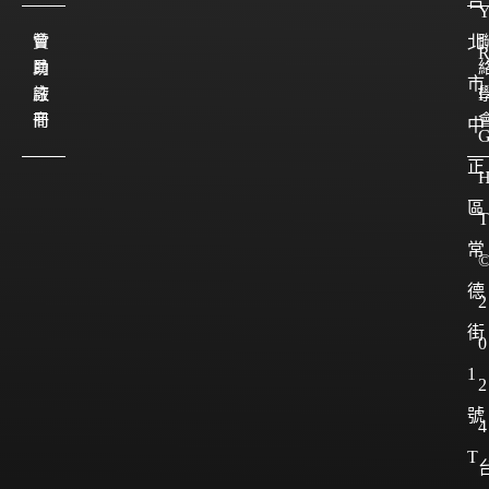
台
會
贊
北
員
助
市
註
廠
I
冊
商
中
正
區
T
常
德
2
街
0
1
2
號
4
T