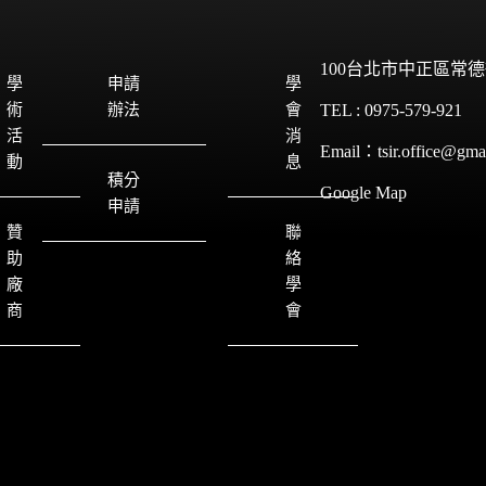
100台北市中正區常德
學
申請
學
術
辦法
會
TEL : 0975-579-921
活
消
Email：tsir.office@gma
動
息
積分
Google Map
申請
贊
聯
助
絡
廠
學
商
會