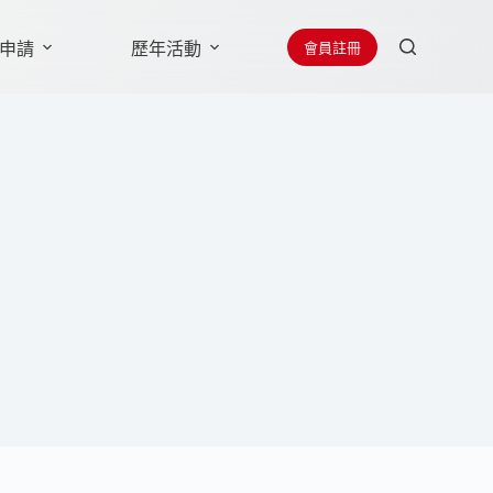
會員註冊
申請
歷年活動
贊助廠商
聯絡學會