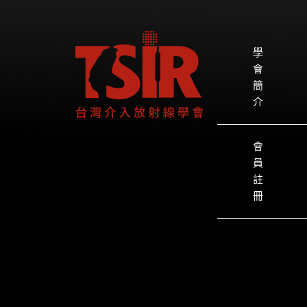
學
會
簡
介
會
員
註
冊