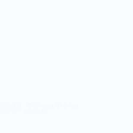
員大家好： 本次 Guerbet APAC Acad…
office tsir
2026-05-13