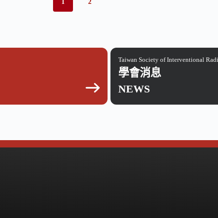
1
2
Taiwan Society of Interventional Rad
學會消息
NEWS