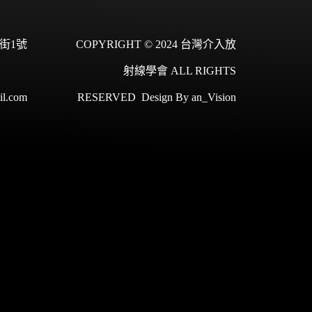
街1號
COPYRIGHT © 2024 台灣介入放
射線學會 ALL RIGHTS
il.com
RESERVED
Design By
an_Vision