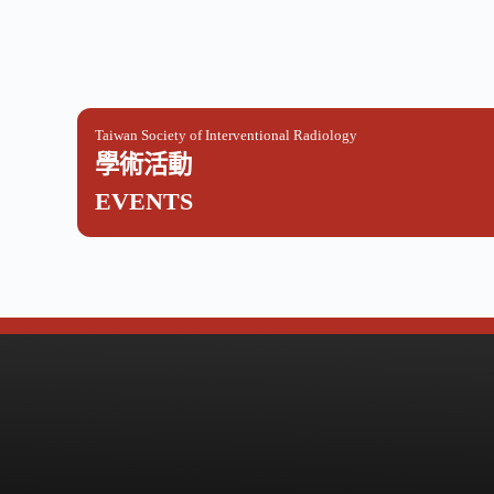
Taiwan Society of Interventional Radiology
學術活動
EVENTS