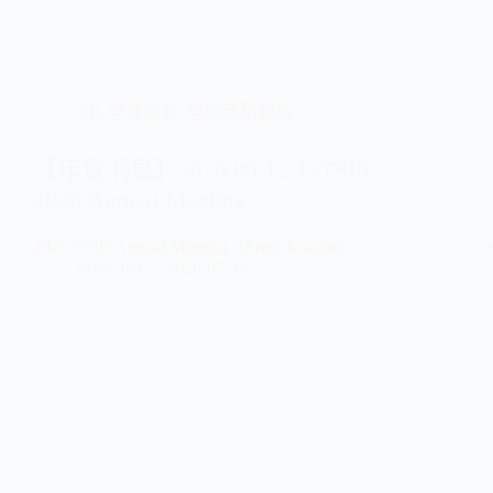
All
,
學會消息
,
學術活動報名
【年會消息】2026.09.12-13TSIR
2026 Annual Meeting
2026 TSIR Annual Meeting（From Imaging …
office tsir
2026-07-29