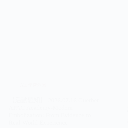
All
,
學會消息
【活動週知】 2026.07.16 Guerbet
APAC Academy-Modern
Embolization: From Evidence to
Real-World Experience