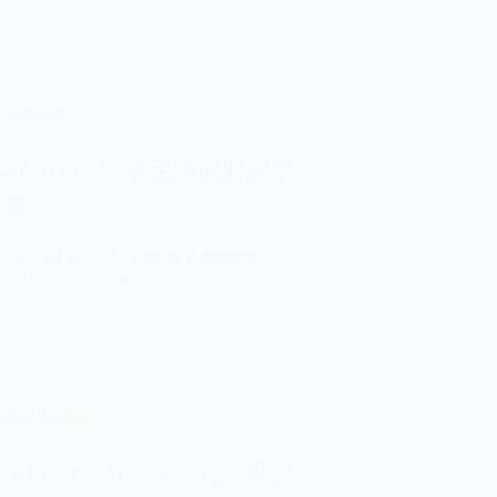
學會消息
25/05/03-04中華民國放射線學
年會
05/03~04 (六~日) Taiwan Radiology …
jianan
2025-05-09
資料申請辦法
5 APASL STC Oncology 投槁