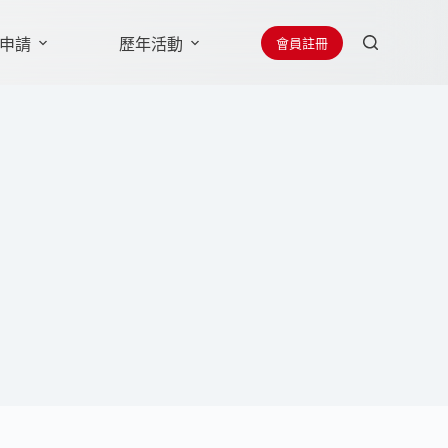
會員註冊
申請
歷年活動
贊助廠商
聯絡學會