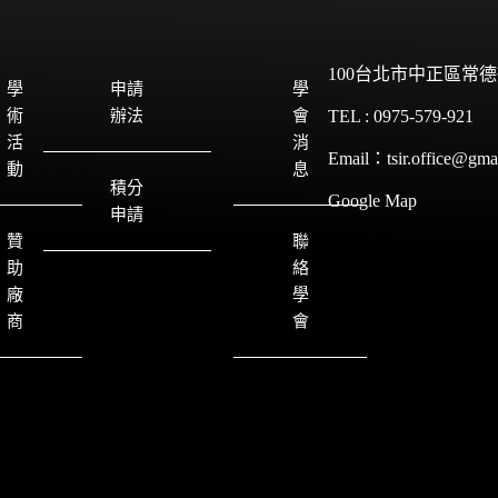
100台北市中正區常德
學
申請
學
術
辦法
會
TEL : 0975-579-921
活
消
Email：tsir.office@gma
動
息
積分
Google Map
申請
贊
聯
助
絡
廠
學
商
會