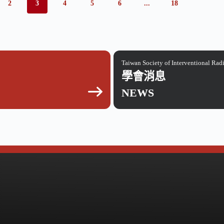
2
3
4
5
6
...
18
Taiwan Society of Interventional Rad
學會消息
NEWS