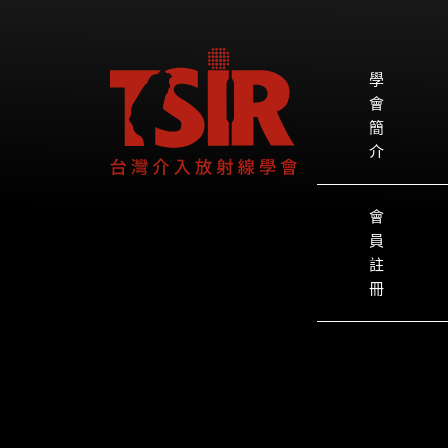
學
會
簡
介
會
員
註
冊