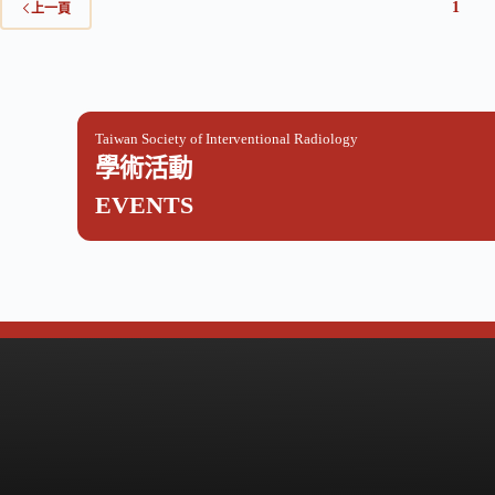
1
上一頁
Taiwan Society of Interventional Radiology
學術活動
EVENTS