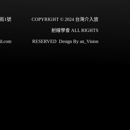
街1號
COPYRIGHT © 2024 台灣介入放
射線學會 ALL RIGHTS
il.com
RESERVED
Design By
an_Vision