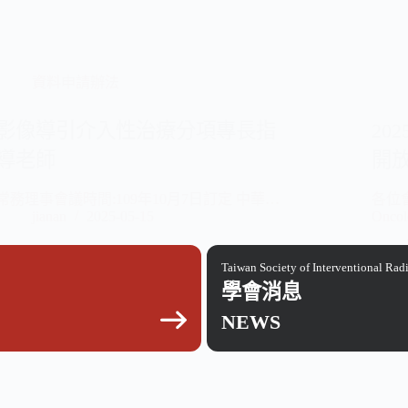
資料申請辦法
影像導引介入性治療分項專長指
202
導老師
開
常務理事會議時間:109年10月7日訂定 中華…
各位會
jianan
2025-05-15
Onco
Taiwan Society of Interventional Rad
學會消息
NEWS