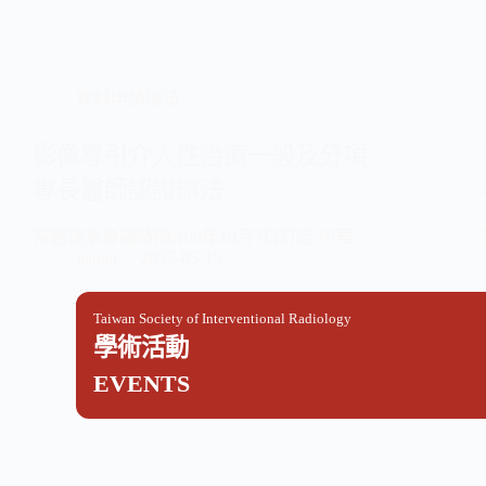
資料申請辦法
影像導引介入性治療一般及分項
專長醫師認證辦法
常務理事會議時間:109年10月7日訂定 中華…
jianan
2025-05-15
Taiwan Society of Interventional Radiology
學術活動
EVENTS