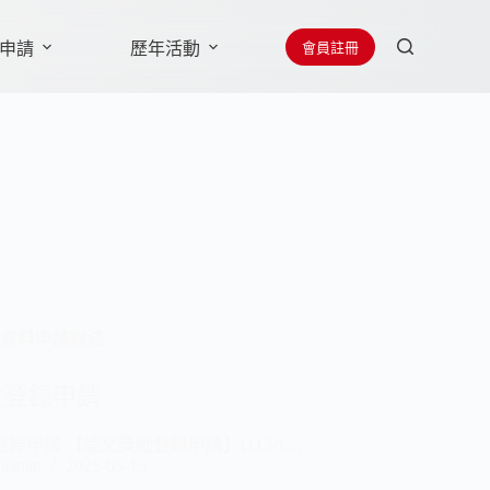
會員註冊
申請
歷年活動
贊助廠商
聯絡學會
資料申請辦法
文登錄申請
錄申請 【論文獎勵登錄申請】(113/1…
jianan
2025-05-15