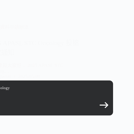
資料申請辦法
5 APASL STC Oncology 投槁
放通知
員大家好： 2025 APASL STC
log…
jianan
2025-05-09
iology