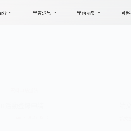
簡介
學會消息
學術活動
資料
資料申請辦法
IR活動登錄申請
論
jianan
2025-05-15
論文登