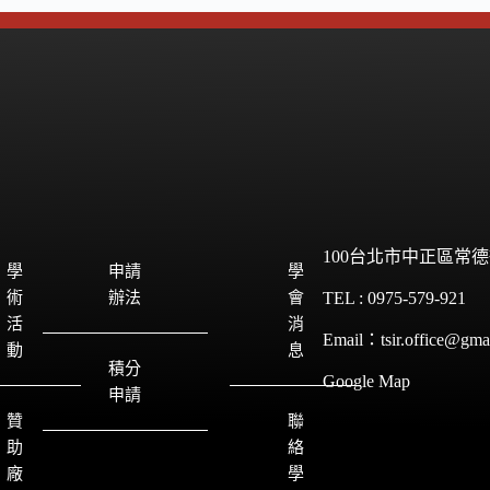
100台北市中正區常德
學
申請
學
術
辦法
會
TEL : 0975-579-921
活
消
Email：tsir.office@gma
動
息
積分
Google Map
申請
贊
聯
助
絡
廠
學