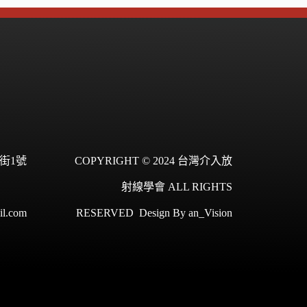
街1號
COPYRIGHT © 2024 台灣介入放
射線學會 ALL RIGHTS
il.com
RESERVED
Design By
an_Vision