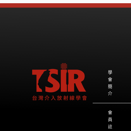
學
會
簡
介
會
員
註