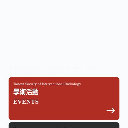
各位會員大家好： 本次 Guerbet APAC Acad…
office tsir
2026-05-13
Taiwan Society of Interventional Radiology
學術活動
EVENTS