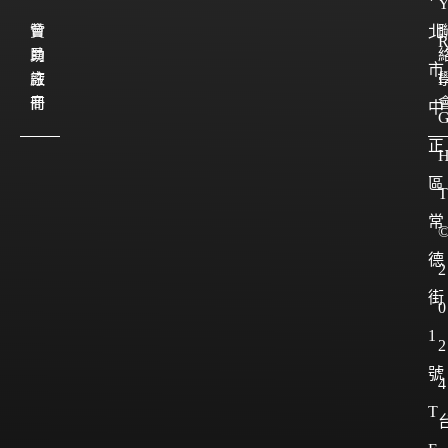
會
贊
北
員
助
市
註
廠
I
冊
商
中
正
區
T
常
德
2
街
0
1
2
號
4
T