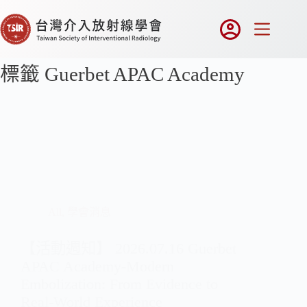
標籤
Guerbet APAC Academy
All
,
學會消息
【活動週知】 2026.07.16 Guerbet
APAC Academy-Modern
Embolization: From Evidence to
Real-World Experience