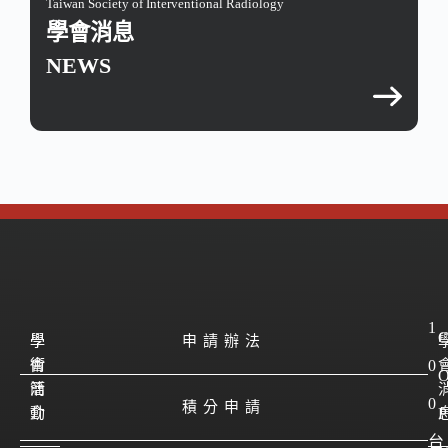
Taiwan Society of Interventional Radiology
學會消息
NEWS
1
學
學
申請辦法
會
術
0
簡
活
0
積分申請
介
動
P
台