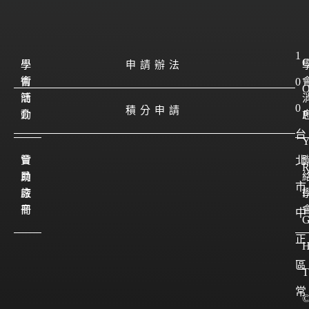
1
學
學
申請辦法
會
術
0
簡
活
0
積分申請
介
動
P
台
會
贊
北
員
助
市
註
廠
I
冊
商
中
正
區
T
常