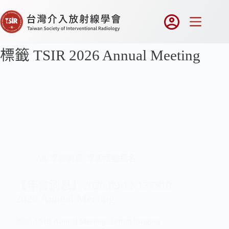
標籤
TSIR 2026 Annual Meeting
All
,
學會消息
,
學術活動報名
【年會消息】2026.09.12-13TSIR
2026 Annual Meeting
2026 TSIR Annual Meeting（From Imaging …