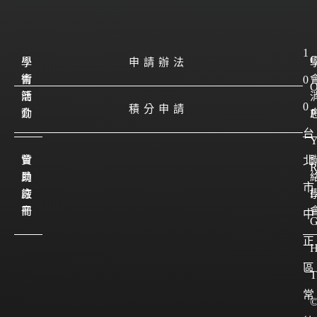
1
學
學
申請辦法
會
術
0
簡
活
0
積分申請
介
動
P
台
會
贊
北
員
助
市
註
廠
I
冊
商
中
正
區
T
常