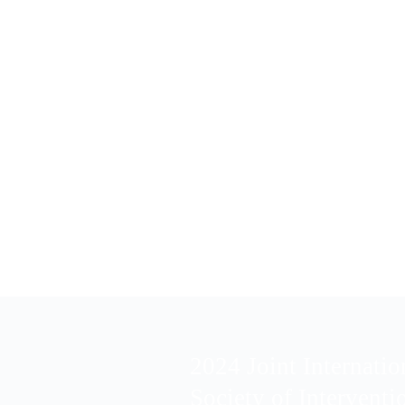
中榮總研究大樓
TSIR A
ERENC
2024 Joint Internati
Society of Intervent