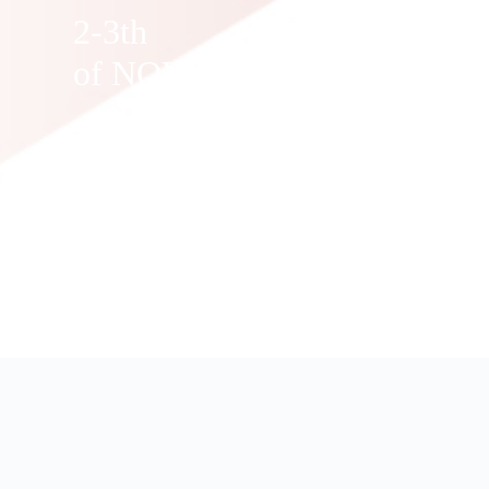
2-3th
of NOVEMBER. @臺
2024 
CONF