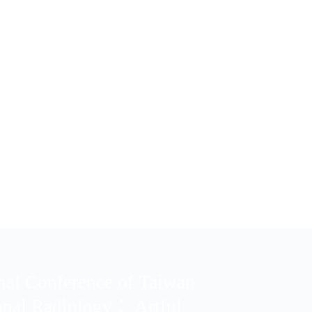
NNUAL
E
onal Conference of Taiwan
ional Radiology： Artful